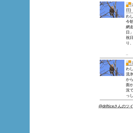
日)
わ
今
網
日
祝
り
..
わ
流
か
面
況
っし
@drifticeさんの