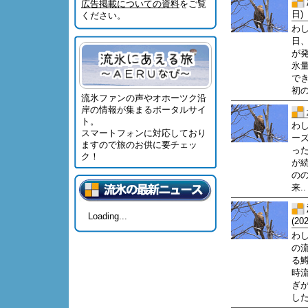
広告掲載についての資料
をご覧
日)
ください。
わ
日
が
氷
で
初の
流氷ファンの声やオホーツク沿
岸の情報が集まるポータルサイ
ト。
わ
スマートフォンに対応しており
ー
ますので旅のお供に要チェッ
っ
ク！
が続
の
来..
Loading...
(20
わ
の
る
時
ぎ
した