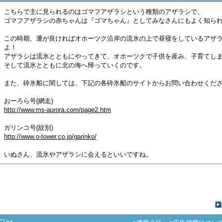
こちらで主に見られるのはゴマフアザラシという種類のアザラシで、
ゴマフアザラシの赤ちゃんは『ゴマちゃん』としてみなさんにもよく知ら
この時期、運が良ければオホーツク沿岸の流氷の上で昼寝をしているアザ
よ！
アザラシは流氷とともにやってきて、オホーツクで子供を産み、子育てし
そして流氷とともに北の海へ帰っていくのです。
また、砕氷船に関しては、下記の各砕氷船のサイトからお問い合わせくだ
おーろら号(網走)
http://www.ms-aurora.com/page2.htm
ガリンコ号(紋別)
http://www.o-tower.co.jp/garinko/
いぬさん、流氷やアザラシに会えるといいですね。