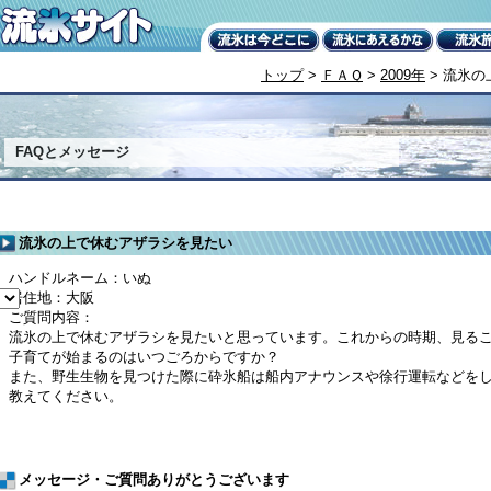
トップ
>
ＦＡＱ
>
2009年
> 流氷
FAQとメッセージ
流氷の上で休むアザラシを見たい
ハンドルネーム：いぬ
居住地：大阪
ご質問内容：
流氷の上で休むアザラシを見たいと思っています。これからの時期、見る
子育てが始まるのはいつごろからですか？
また、野生生物を見つけた際に砕氷船は船内アナウンスや徐行運転などを
教えてください。
メッセージ・ご質問ありがとうございます