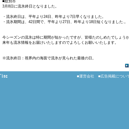
■紋別市
3月8日に流氷終日となりました。
・流氷終日は、平年より24日、昨年より7日早くなりました。
・流氷期間は、42日間で、平年より27日、昨年より18日短くなりました.。
今シーズンの流氷は特に期間が短かったですが、皆様たのしめたでしょう
来年も流氷情報をお届けいたしますのでよろしくお願いいたします。
※流氷終日：視界内の海面で流氷が見られた最後の日。
■運営会社
■広告掲載につい