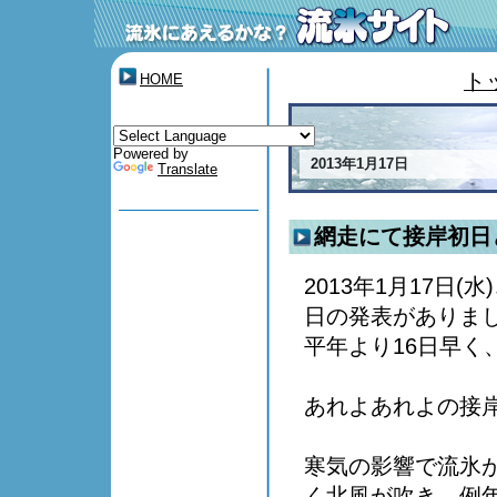
ト
HOME
Powered by
2013年1月17日
Translate
網走にて接岸初日
2013年1月17日
日の発表がありま
平年より16日早く
あれよあれよの接
寒気の影響で流氷
く北風が吹き、例